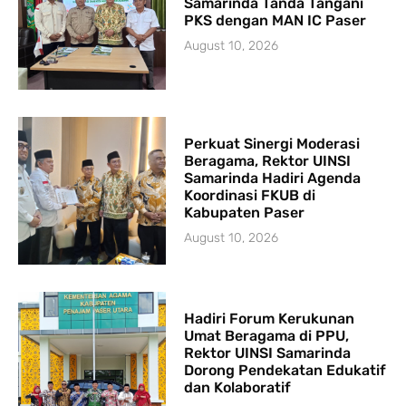
Samarinda Tanda Tangani
PKS dengan MAN IC Paser
August 10, 2026
Perkuat Sinergi Moderasi
Beragama, Rektor UINSI
Samarinda Hadiri Agenda
Koordinasi FKUB di
Kabupaten Paser
August 10, 2026
Hadiri Forum Kerukunan
Umat Beragama di PPU,
Rektor UINSI Samarinda
Dorong Pendekatan Edukatif
dan Kolaboratif