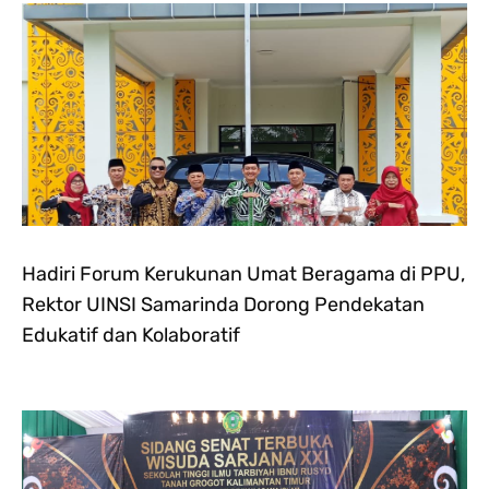
Hadiri Forum Kerukunan Umat Beragama di PPU,
Rektor UINSI Samarinda Dorong Pendekatan
Edukatif dan Kolaboratif