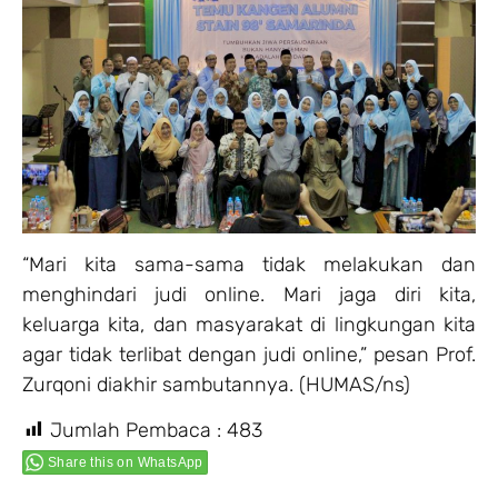
“Mari kita sama-sama tidak melakukan dan
menghindari judi online. Mari jaga diri kita,
keluarga kita, dan masyarakat di lingkungan kita
agar tidak terlibat dengan judi online,” pesan Prof.
Zurqoni diakhir sambutannya. (HUMAS/ns)
Jumlah Pembaca :
483
Share this on WhatsApp