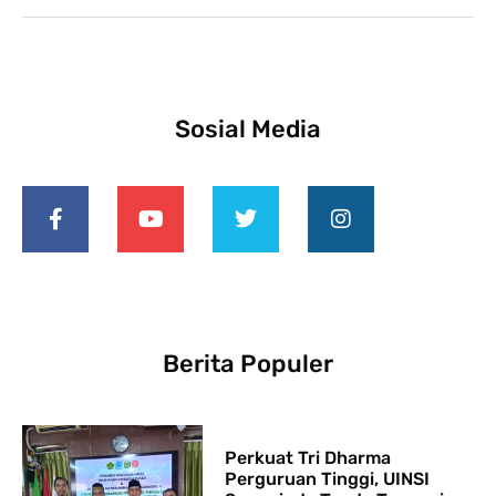
Sosial Media
Berita Populer
Perkuat Tri Dharma
Perguruan Tinggi, UINSI