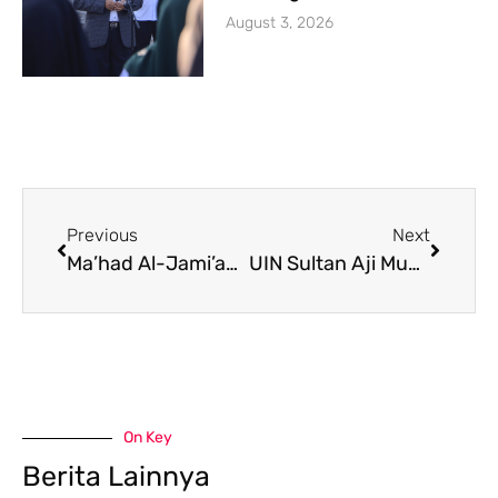
August 3, 2026
Previous
Next
Ma’had Al-Jami’ah UIN Sultan Aji Muhammad Idris Samarinda Gelar Kuliah Umum dan Pelatihan Jam’iyyah Ruqyah Aswaja (JRA)
UIN Sultan Aji Muhammad Idris Samarinda Jadi Tuan Rumah Seminar Internasional MTQ Nasional Ke-30 Tahun 2024
On Key
Berita Lainnya