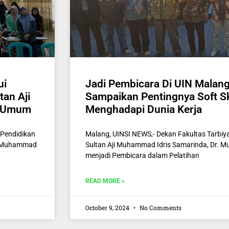
ui
Jadi Pembicara Di UIN Malang
tan Aji
Sampaikan Pentingnya Soft Sk
r Umum
Menghadapi Dunia Kerja
 Pendidikan
Malang, UINSI NEWS,- Dekan Fakultas Tarbiy
ji Muhammad
Sultan Aji Muhammad Idris Samarinda, Dr. 
menjadi Pembicara dalam Pelatihan
READ MORE »
October 9, 2024
No Comments