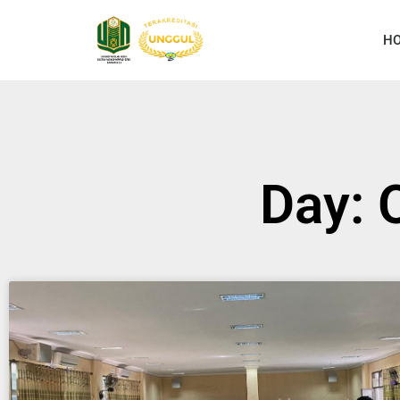
H
Day: 