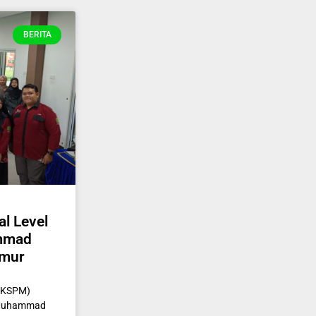
BERITA
l Level
ammad
imur
 (KSPM)
i Muhammad