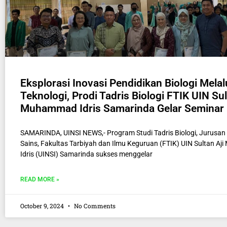
Eksplorasi Inovasi Pendidikan Biologi Melal
Teknologi, Prodi Tadris Biologi FTIK UIN Sul
Muhammad Idris Samarinda Gelar Semina
SAMARINDA, UINSI NEWS,- Program Studi Tadris Biologi, Jurusan
Sains, Fakultas Tarbiyah dan Ilmu Keguruan (FTIK) UIN Sultan A
Idris (UINSI) Samarinda sukses menggelar
READ MORE »
October 9, 2024
No Comments