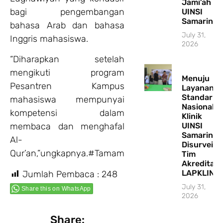
Jami’ah
bagi pengembangan
UINSI
Samarinda
bahasa Arab dan bahasa
July 31,
Inggris mahasiswa.
2026
“Diharapkan setelah
mengikuti program
Menuju
Pesantren Kampus
Layanan
Standar
mahasiswa mempunyai
Nasional,
kompetensi dalam
Klinik
UINSI
membaca dan menghafal
Samarinda
Al-
Disurvei
Qur’an,”ungkapnya.#Tamam
Tim
Akreditasi
LAPKLIN
Jumlah Pembaca :
248
July 31,
Share this on WhatsApp
2026
Share: