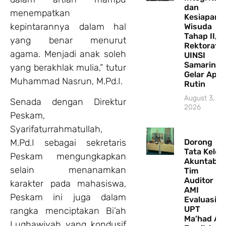
dan
menempatkan
Kesiapan
kepintarannya dalam hal
Wisuda
Tahap II,
yang benar menurut
Rektorat
agama. Menjadi anak soleh
UINSI
Samarinda
yang berakhlak mulia,” tutur
Gelar Apel
Muhammad Nasrun, M.Pd.I.
Rutin
August 3,
Senada dengan Direktur
2026
Peskam,
Syarifaturrahmatullah,
M.Pd.I sebagai sekretaris
Dorong
Tata Kelol
Peskam mengungkapkan
Akuntabel
selain menanamkan
Tim
Auditor
karakter pada mahasiswa,
AMI
Peskam ini juga dalam
Evaluasi
UPT
rangka menciptakan Bi’ah
Ma’had Al-
Lughawiyah yang kondusif