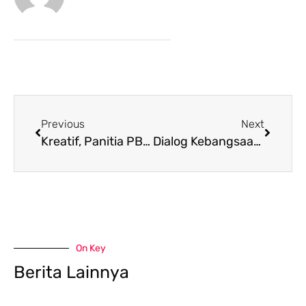
Previous
Next
Kreatif, Panitia PBAK Bentuk Formasi Paper Mob Bertulis IAIN SAMARINDA
Dialog Kebangsaan: Perppu No. 2 Tahun 2017 Solusi Cegah Paham Radikal dan Anti Pancasila
On Key
Berita Lainnya