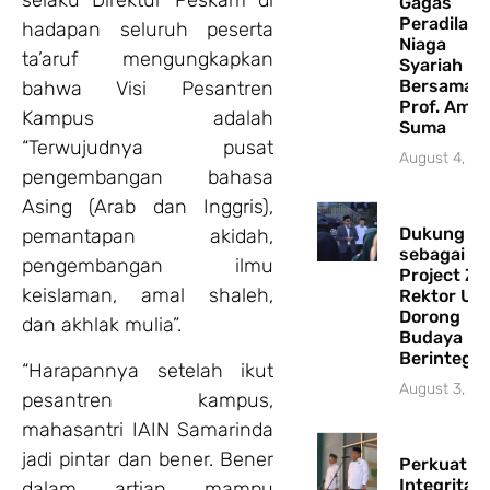
selaku Direktur Peskam di
Gagas
Peradilan
hadapan seluruh peserta
Niaga
ta’aruf mengungkapkan
Syariah
Bersama
bahwa Visi Pesantren
Prof. Amin
Kampus adalah
Suma
“Terwujudnya pusat
August 4, 2
pengembangan bahasa
Asing (Arab dan Inggris),
Dukung FT
pemantapan akidah,
sebagai Pi
pengembangan ilmu
Project ZI,
keislaman, amal shaleh,
Rektor UIN
Dorong
dan akhlak mulia”.
Budaya Ke
Berintegri
“Harapannya setelah ikut
August 3, 2
pesantren kampus,
mahasantri IAIN Samarinda
jadi pintar dan bener. Bener
Perkuat
Integritas
dalam artian mampu