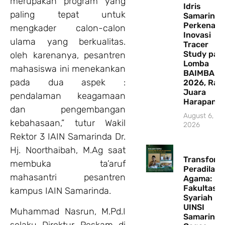
merupakan program yang
Idris
paling tepat untuk
Samarinda
Perkenalk
mengkader calon-calon
Inovasi
ulama yang berkualitas.
Tracer
Study pad
oleh karenanya, pesantren
Lomba
mahasiswa ini menekankan
BAIMBAI
pada dua aspek :
2026, Rai
Juara
pendalaman keagamaan
Harapan II
dan pengembangan
August 6,
kebahasaan,” tutur Wakil
2026
Rektor 3 IAIN Samarinda Dr.
Hj. Noorthaibah, M.Ag saat
Transform
membuka ta’aruf
Peradilan
mahasantri pesantren
Agama:
Fakultas
kampus IAIN Samarinda.
Syariah
UINSI
Muhammad Nasrun, M.Pd.I
Samarinda