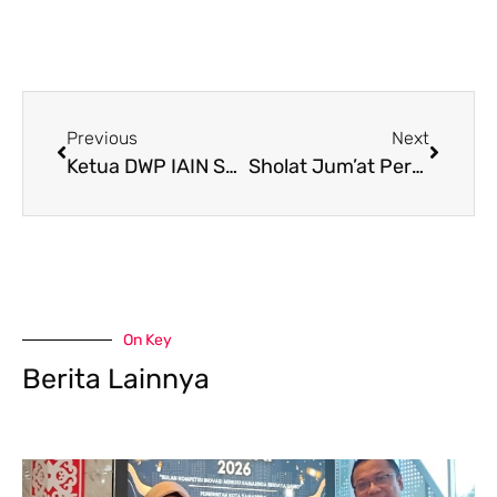
Previous
Next
Ketua DWP IAIN Samarinda Hadiri Silaturahim Pengurus DWP Kaltim Terdahulu
Sholat Jum’at Perdana Pasca New Normal, Masjid Sultan Aji Muhammad Sulaiman Kampus 2 IAIN Samarinda Wajibkan Jama’ah Pakai Masker
On Key
Berita Lainnya