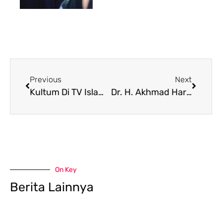
Previous
Next
Kultum Di TV Islamic Center, Syarifaturrahmatullah, M.Pd: Hikmah Tentang Sebuah Perjuangan, Pengorbanan, Kesabaran dan Keikhlasan
Dr. H. Akhmad Haries, M.S.I., Sampaikan Tiga Pelajaran Dari Nabi Ibrahim As., Kenapa Jadi Kekasih Allah SWT., Pada Kultum Idul Adha Islamic Center
On Key
Berita Lainnya