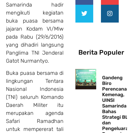
Samarinda hadir
mengikuti kegiatan
buka puasa bersama
jajaran Kodam VI/Mlw
pada Rabu (29/6/2016)
yang dihadiri langsung
Berita Populer
Panglima TNI Jenderal
Gatot Nurmantyo.
Buka puasa bersama di
Gandeng
lingkungan Tentara
Biro
Nasional Indonesia
Perencanaan
Kemenag,
(TNI) seluruh Komando
UINSI
Daerah Militer itu
Samarinda
Bahas
merupakan agenda
Strategi BLU
Safari Ramadhan
dan
Pengeluaran
untuk mempererat tali