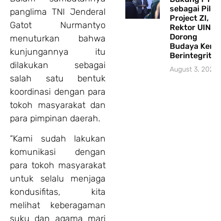
sebagai Pilot
panglima TNI Jenderal
Project ZI,
Gatot Nurmantyo
Rektor UINSI
Dorong
menuturkan bahwa
Budaya Kerja
kunjungannya itu
Berintegritas
dilakukan sebagai
August 3, 2026
salah satu bentuk
koordinasi dengan para
tokoh masyarakat dan
para pimpinan daerah.
“Kami sudah lakukan
komunikasi dengan
para tokoh masyarakat
untuk selalu menjaga
kondusifitas, kita
melihat keberagaman
suku dan agama mari