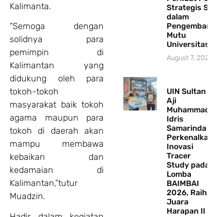
Kalimanta.
Strategis Se
dalam
“Semoga dengan
Pengembang
Mutu
solidnya para
Universitas
pemimpin di
August 7, 2026
Kalimantan yang
didukung oleh para
tokoh-tokoh
UIN Sultan
Aji
masyarakat baik tokoh
Muhammad
agama maupun para
Idris
Samarinda
tokoh di daerah akan
Perkenalkan
mampu membawa
Inovasi
Tracer
kebaikan dan
Study pada
kedamaian di
Lomba
Kalimantan,”tutur
BAIMBAI
2026, Raih
Muadzin.
Juara
Harapan II
Hadir dalam kegiatan