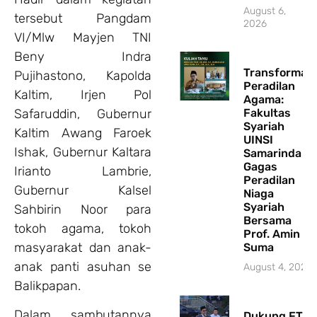
August 6,
tersebut Pangdam
2026
VI/Mlw Mayjen TNI
Beny Indra
Transformasi
Pujihastono, Kapolda
Peradilan
Kaltim, Irjen Pol
Agama:
Safaruddin, Gubernur
Fakultas
Syariah
Kaltim Awang Faroek
UINSI
Ishak, Gubernur Kaltara
Samarinda
Gagas
Irianto Lambrie,
Peradilan
Gubernur Kalsel
Niaga
Syariah
Sahbirin Noor para
Bersama
tokoh agama, tokoh
Prof. Amin
masyarakat dan anak-
Suma
anak panti asuhan se
August 4, 2026
Balikpapan.
Dalam sambutannya
Dukung FTIK