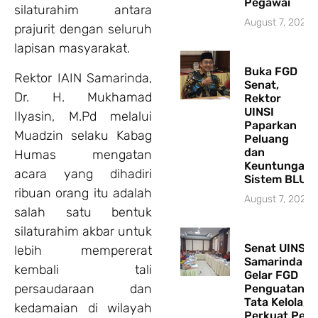
Pegawai
silaturahim antara
August 7, 2026
prajurit dengan seluruh
lapisan masyarakat.
Buka FGD
Rektor IAIN Samarinda,
Senat,
Dr. H. Mukhamad
Rektor
UINSI
Ilyasin, M.Pd melalui
Paparkan
Muadzin selaku Kabag
Peluang
dan
Humas mengatan
Keuntungan
acara yang dihadiri
Sistem BLU
ribuan orang itu adalah
August 7, 2026
salah satu bentuk
silaturahim akbar untuk
Senat UINSI
lebih mempererat
Samarinda
kembali tali
Gelar FGD
persaudaraan dan
Penguatan
Tata Kelola,
kedamaian di wilayah
Perkuat Pera