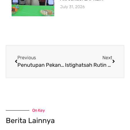
July 31, 2026
Previous
Next
Penutupan Pekan Bahasa FTIK: PBA Juara Umum
Istighatsah Rutin Peskam, Khojir Ingatkan Tiga Hal.
On Key
Berita Lainnya