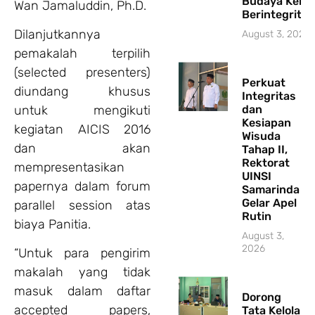
Budaya Kerja
Wan Jamaluddin, Ph.D.
Berintegritas
Dilanjutkannya
August 3, 2026
pemakalah terpilih
(selected presenters)
Perkuat
diundang khusus
Integritas
untuk mengikuti
dan
Kesiapan
kegiatan AICIS 2016
Wisuda
dan akan
Tahap II,
Rektorat
mempresentasikan
UINSI
papernya dalam forum
Samarinda
Gelar Apel
parallel session atas
Rutin
biaya Panitia.
August 3,
2026
“Untuk para pengirim
makalah yang tidak
masuk dalam daftar
Dorong
accepted papers,
Tata Kelola