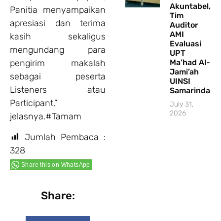
Akuntabel,
Panitia menyampaikan
Tim
apresiasi dan terima
Auditor
AMI
kasih sekaligus
Evaluasi
mengundang para
UPT
pengirim makalah
Ma’had Al-
Jami’ah
sebagai peserta
UINSI
Listeners atau
Samarinda
Participant,”
July 31,
2026
jelasnya.#Tamam
Jumlah Pembaca :
328
Share this on WhatsApp
Share: