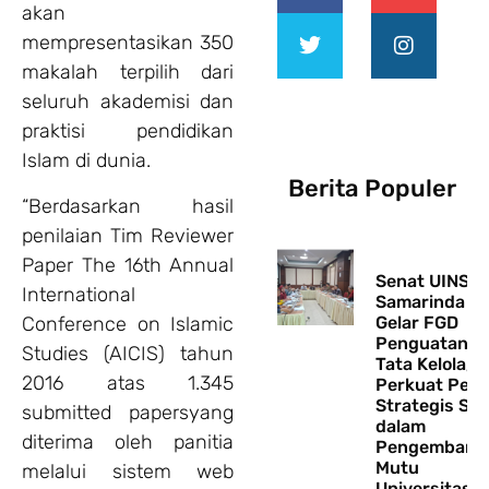
akan
mempresentasikan 350
makalah terpilih dari
seluruh akademisi dan
praktisi pendidikan
Islam di dunia.
Berita Populer
“Berdasarkan hasil
penilaian Tim Reviewer
Paper The 16th Annual
Senat UINSI
International
Samarinda
Conference on Islamic
Gelar FGD
Penguatan
Studies (AICIS) tahun
Tata Kelola,
2016 atas 1.345
Perkuat Pera
Strategis Se
submitted papersyang
dalam
diterima oleh panitia
Pengembang
Mutu
melalui sistem web
Universitas