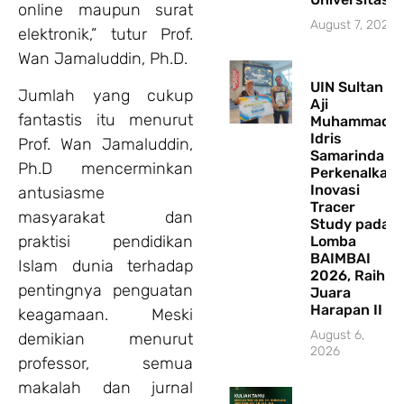
online maupun surat
August 7, 2026
elektronik,” tutur Prof.
Wan Jamaluddin, Ph.D.
UIN Sultan
Jumlah yang cukup
Aji
fantastis itu menurut
Muhammad
Idris
Prof. Wan Jamaluddin,
Samarinda
Ph.D mencerminkan
Perkenalkan
Inovasi
antusiasme
Tracer
masyarakat dan
Study pada
praktisi pendidikan
Lomba
BAIMBAI
Islam dunia terhadap
2026, Raih
pentingnya penguatan
Juara
Harapan II
keagamaan. Meski
August 6,
demikian menurut
2026
professor, semua
makalah dan jurnal