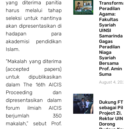
yang diterima panitia
Transformasi
Peradilan
harus melalui tahap
Agama:
seleksi untuk nantinya
Fakultas
Syariah
akan dipresentasikan di
UINSI
hadapan para
Samarinda
akademisi pendidikan
Gagas
Peradilan
Islam.
Niaga
Syariah
“Makalah yang diterima
Bersama
(accepted papers)
Prof. Amin
Suma
untuk dipublikasikan
August 4, 2026
dalam The 16th AICIS
Proceeding dan
dipresentasikan dalam
Dukung FTIK
forum ilmiah AICIS
sebagai Pilot
Project ZI,
berjumlah 350
Rektor UINSI
makalah,” sebut Prof.
Dorong