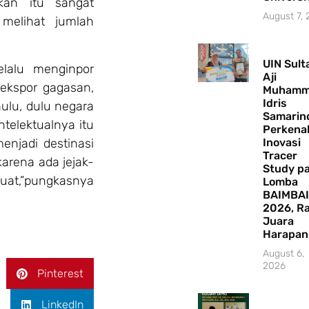
ukan itu sangat
August 7,
 melihat jumlah
UIN Sult
elalu menginpor
Aji
ekspor gagasan,
Muhamm
Idris
ulu, dulu negara
Samarin
intelektualnya itu
Perkena
enjadi destinasi
Inovasi
Tracer
arena ada jejak-
Study p
uat,”pungkasnya
Lomba
BAIMBAI
2026, Ra
Juara
Harapan 
August 6,
2026
Pinterest
LinkedIn