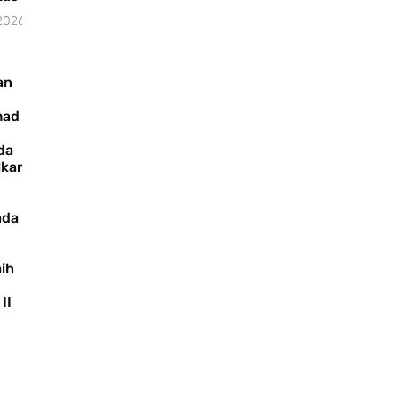
 2026
an
ad
da
lkan
ada
ih
II