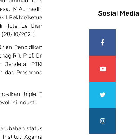
 Muhammad Idris
sa, M.Ag hadiri
Sosial Media
kil Rektor/Ketua
i Hotel Le Dian
 (28/10/2021).
irjen Pendidikan
g RI), Prof. Dr.
r Jenderal PTKI
na dan Prasarana
mpaikan triple T
volusi industri
perubahan status
 Institut Agama