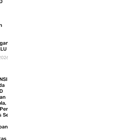
D
n
gan
BLU
 2026
NSI
da
GD
an
la,
 Peran
s Senat
bangan
tas