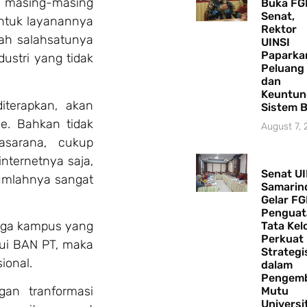
s masing-masing
Buka FG
Senat,
untuk layanannya
Rektor
lah salahsatunya
UINSI
Paparka
dustri yang tidak
Peluang
dan
Keuntun
diterapkan, akan
Sistem 
e. Bahkan tidak
August 7,
asarana, cukup
ternetnya saja,
Senat UI
umlahnya sangat
Samarin
Gelar F
Penguat
baga kampus yang
Tata Kelo
Perkuat
ui BAN PT, maka
Strategi
ional.
dalam
Pengem
gan tranformasi
Mutu
Universi