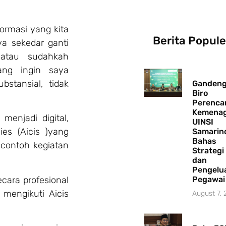
ormasi yang kita
Berita Popule
ya sekedar ganti
 atau sudahkah
yang ingin saya
bstansial, tidak
Ganden
Biro
Perenca
Kemenag
menjadi digital,
UINSI
ies (Aicis )yang
Samarin
Bahas
 contoh kegiatan
Strategi
dan
Pengelu
ecara profesional
Pegawai
mengikuti Aicis
August 7,