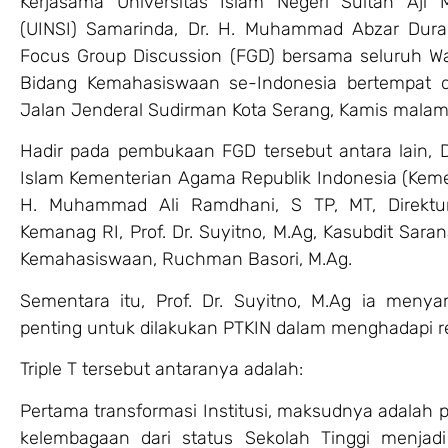
Kerjasama Universitas Islam Negeri Sultan Aji
(UINSI) Samarinda, Dr. H. Muhammad Abzar Durae
Focus Group Discussion (FGD) bersama seluruh Wa
Bidang Kemahasiswaan se-Indonesia bertempat d
Jalan Jenderal Sudirman Kota Serang, Kamis malam
Hadir pada pembukaan FGD tersebut antara lain, D
Islam Kementerian Agama Republik Indonesia (Kemena
H. Muhammad Ali Ramdhani, S TP, MT, Direktu
Kemanag RI, Prof. Dr. Suyitno, M.Ag, Kasubdit Sara
Kemahasiswaan, Ruchman Basori, M.Ag.
Sementara itu, Prof. Dr. Suyitno, M.Ag ia menya
penting untuk dilakukan PTKIN dalam menghadapi re
Triple T tersebut antaranya adalah:
Pertama transformasi Institusi, maksudnya adalah 
kelembagaan dari status Sekolah Tinggi menjadi