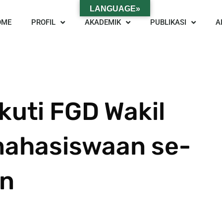
LANGUAGE»
OME
PROFIL
AKADEMIK
PUBLIKASI
A
kuti FGD Wakil
mahasiswaan se-
en