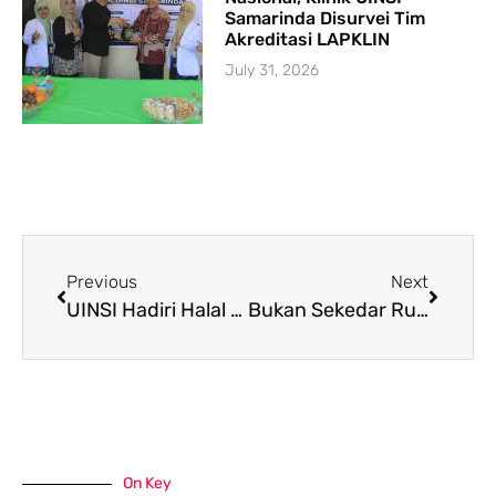
Samarinda Disurvei Tim
Akreditasi LAPKLIN
July 31, 2026
Previous
Next
UINSI Hadiri Halal Bi Halal 1446 H Pimpinan Wilayah Muhammadiyah Kalimantan Timur
Bukan Sekedar Rutinitas Tahunan, Koord PGMI Marniati Kadir, M.Pd Ingin Output Upgrading HMPS Semakin Progresif
On Key