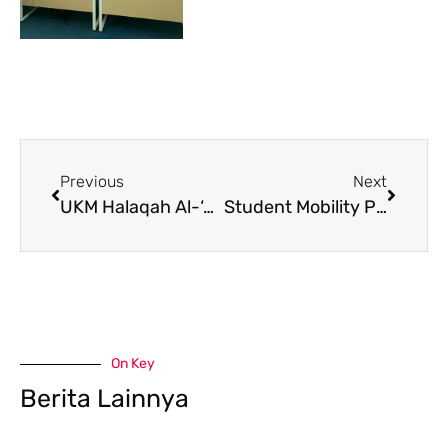
Previous
Next
UKM Halaqah Al-‘Arabiyyah Gelar HAYYA FESTIVAL 2025, Angkat Tema Generasi Qurani Berdaya Saing Global
Student Mobility Program Tahun 2025 FUAD UINSI Samarinda pada UKM dan USIM Malaysia
On Key
Berita Lainnya