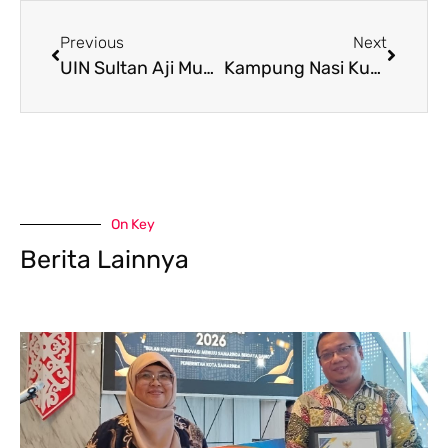
Previous
Next
UIN Sultan Aji Muhammad Idris Samarinda Hadiri Universitas Mulawarman Bershalawat dalam Rangka Dies Natalis ke – 63
Kampung Nasi Kuning Digagas Menjadi Kawasan Kuliner Halal, Pukaha UINSI Samarinda Mitra Dengan Halal Center Al Raudah
On Key
Berita Lainnya