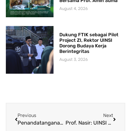
Bersama Prof. Amin Suma
August 4, 2026
Dukung FTIK sebagai Pilot
Project ZI, Rektor UINSI
Dorong Budaya Kerja
Berintegritas
August 3, 2026
Previous
Next
Penandatanganan PKS antara FUAD UINSI Samarinda dan Fakultas Ushuluddin UIN Sunan Kalijaga Yogyakarta
Prof. Nasir: UINSI Bukan Hanya Cetak Sarjana, Tapi Lulusan Siap Kerja dan Berkarir