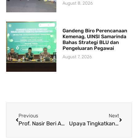
August 8, 2026
Gandeng Biro Perencanaan
Kemenag, UINSI Samarinda
Bahas Strategi BLU dan
Pengeluaran Pegawai
August 7, 2026
Previous
Next
Prof. Nasir Beri Amanat Sosialisasi Penerimaan Mahasiswa Baru Jalur UMAN Hingga Persiapan APT
Upaya Tingkatkan Akreditasi Perpustakaan, UPT. Perpustakaan UIN Sultan Aji Muhammad Idris Samarinda Gelar Bimbingan Teknis