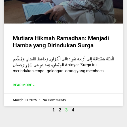
Mutiara Hikmah Ramadhan: Menjadi
Hamba yang Dirindukan Surga
الْجَنَّةُ مُشْتَاقَةٌ إِلَى أَرْبَعَةِ نَفَرٍ : تَالِي الْقُرْآنِ, وَحَافِظِ النِّسَانِ وَمُطْعِمِ
الْجِيْعَانِ، وَصَائِمٍ فِي شَهْرِ رَمَضَانَ Artinya: “Surga itu
merindukan empat golongan: orang yang membaca
READ MORE »
March 10, 2025
No Comments
1
2
3
4